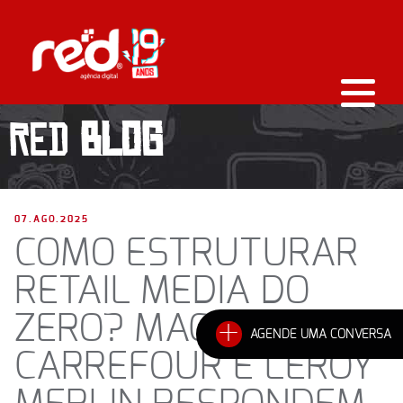
RED
BLOG
07.AGO.2025
COMO ESTRUTURAR
RETAIL MEDIA DO
ZERO? MAGALU ADS,
+
AGENDE UMA CONVERSA
CARREFOUR E LEROY