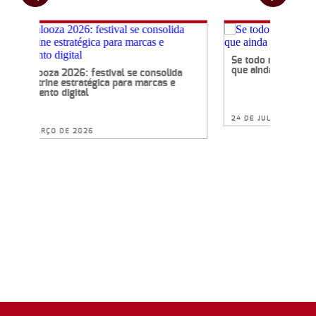
Se todo
que ai
Lollapalooza 2026: festival se consolida
como vitrine estratégica para marcas e
engajamento digital
24 DE 
20 DE MARÇO DE 2026