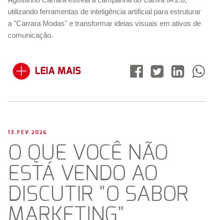
utilizando ferramentas de inteligência artificial para estruturar
a "Carrara Modas" e transformar ideias visuais em ativos de
comunicação.
LEIA MAIS
13.FEV.2026
O QUE VOCÊ NÃO
ESTÁ VENDO AO
DISCUTIR "O SABOR
MARKETING"