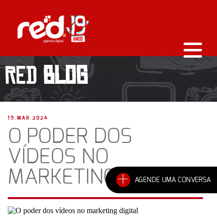
RED
BLOG
19.MAR.2024
O PODER DOS
VÍDEOS NO
MARKETING DIGITAL
+
AGENDE UMA CONVERSA